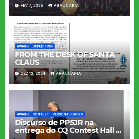
FEV 7, 2025
ARAUCARIA
AWARD
DXPEDITION
FROM THE DESK OF SANTA
CLAUS
DEZ 13, 2024
ARAUCARIA
AWARD
CONTEST
PERSONALIDADES
Discurso de PP5JR na
entrega do CQ Contest Hall of
Fame