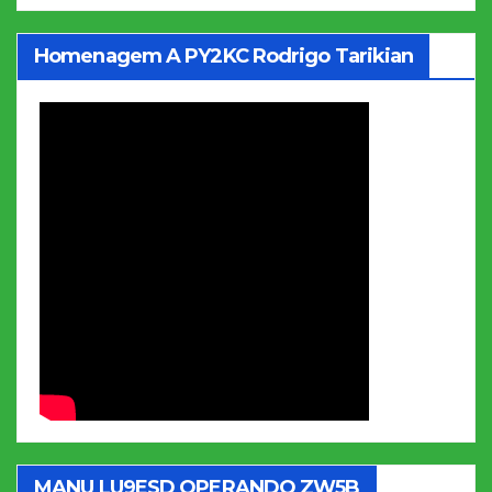
Homenagem A PY2KC Rodrigo Tarikian
MANU LU9ESD OPERANDO ZW5B