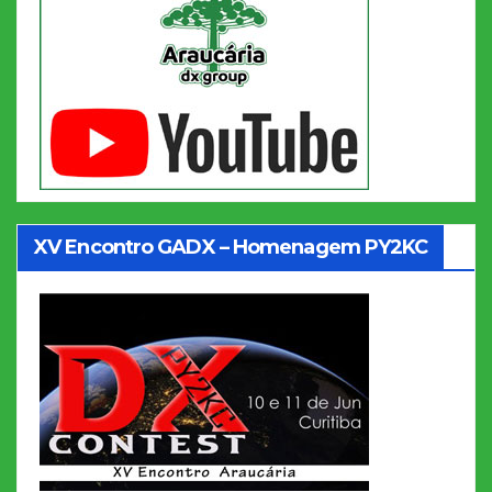
XV Encontro GADX – Homenagem PY2KC