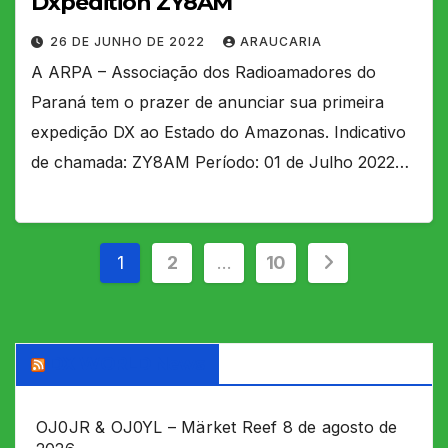
Dxpedition ZY8AM
26 DE JUNHO DE 2022
ARAUCARIA
A ARPA – Associação dos Radioamadores do
Paraná tem o prazer de anunciar sua primeira
expedição DX ao Estado do Amazonas. Indicativo
de chamada: ZY8AM Período: 01 de Julho 2022…
Paginação
1
2
…
10
de
posts
DX WORLD News
OJ0JR & OJ0YL – Märket Reef
8 de agosto de