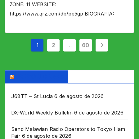
ZONE: 11 WEBSITE:
https://www.qrz.com/db/pp5gp BIOGRAFIA:
Paginação
1
2
…
60
de
posts
DX WORLD News
J68TT – St Lucia
6 de agosto de 2026
DX-World Weekly Bulletin
6 de agosto de 2026
Send Malawian Radio Operators to Tokyo Ham
Fair
6 de agosto de 2026