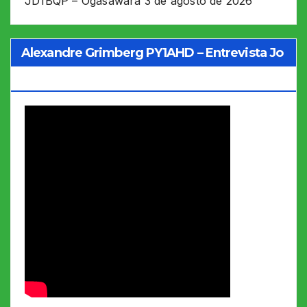
JD1BQP – Ogasawara
3 de agosto de 2026
Alexandre Grimberg PY1AHD – Entrevista Jo
Soares