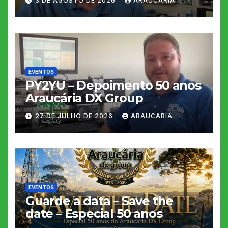
3 DE AGOSTO DE 2026
ARAUCARIA
EVENTOS
PY2YU – Depoimento 50 anos
Araucária DX Group
27 DE JULHO DE 2026
ARAUCARIA
EVENTOS
Guarde a data – Save the
date – Especial 50 anos