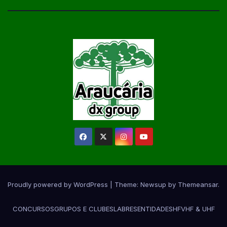
Proudly powered by WordPress
|
Theme:
Newsup
by
Themeansar
.
CONCURSOS
GRUPOS E CLUBES
LABRES
ENTIDADES
HF
VHF & UHF