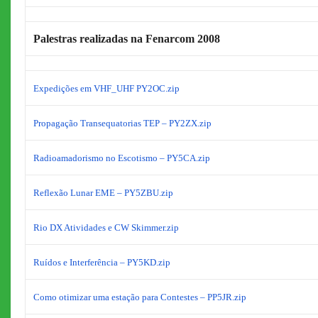
Palestras realizadas na Fenarcom 2008
Expedições em VHF_UHF PY2OC.zip
Propagação Transequatorias TEP – PY2ZX.zip
Radioamadorismo no Escotismo – PY5CA.zip
Reflexão Lunar EME – PY5ZBU.zip
Rio DX Atividades e CW Skimmer.zip
Ruídos e Interferência – PY5KD.zip
Como otimizar uma estação para Contestes – PP5JR.zip