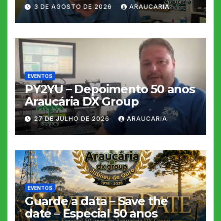
3 DE AGOSTO DE 2026
ARAUCARIA
EVENTOS
PY2YU – Depoimento 50 anos
Araucária DX Group
27 DE JULHO DE 2026
ARAUCARIA
EVENTOS
Guarde a data – Save the
date – Especial 50 anos