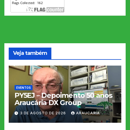
Veja também
EVENTOS
PY5EJ – Depoimento 50 anos
Araucária DX Group
3 DE AGOSTO DE 2026
ARAUCARIA