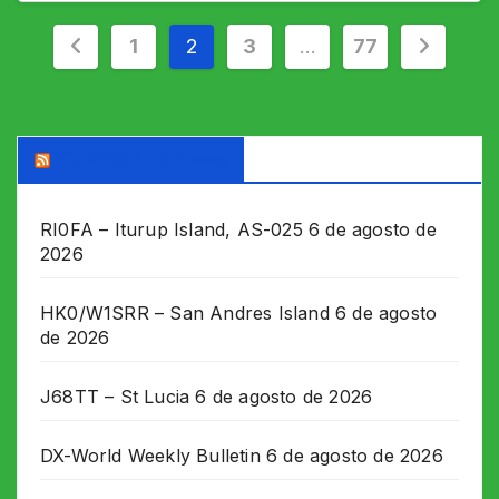
Paginação
1
2
3
…
77
de
posts
DX WORLD News
RI0FA – Iturup Island, AS-025
6 de agosto de
2026
HK0/W1SRR – San Andres Island
6 de agosto
de 2026
J68TT – St Lucia
6 de agosto de 2026
DX-World Weekly Bulletin
6 de agosto de 2026