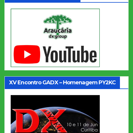
XV Encontro GADX – Homenagem PY2KC