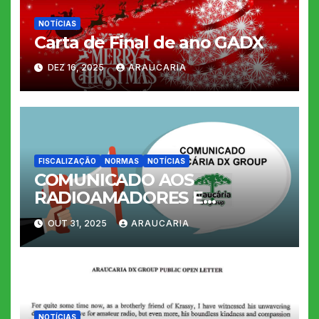
NOTÍCIAS
Carta de Final de ano GADX
DEZ 16, 2025
ARAUCARIA
FISCALIZAÇÃO
NORMAS
NOTÍCIAS
COMUNICADO AOS
RADIOAMADORES E
AMANTES DO
OUT 31, 2025
ARAUCARIA
RADIOAMADORISMO
COMPETIÇÃO
NOTÍCIAS