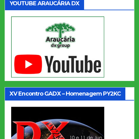
YOUTUBE ARAUCÁRIA DX
XV Encontro GADX – Homenagem PY2KC