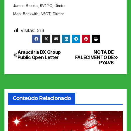
James Brooks, 9V1YC, Diretor
Mark Beckwith, N5OT, Diretor
Visitas:
513
Araucária DX Group
NOTA DE
Navegação
Public Open Letter
FALECIMENTO DE
PY4VB
de
Post
Conteúdo Relacionado