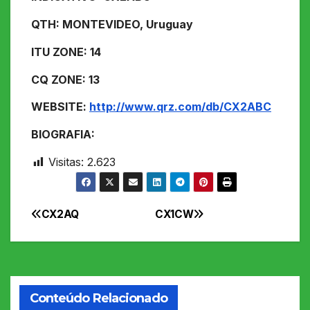
QTH: MONTEVIDEO, Uruguay
ITU ZONE: 14
CQ ZONE: 13
WEBSITE:
http://www.qrz.com/db/CX2ABC
BIOGRAFIA:
Visitas:
2.623
CX2AQ
CX1CW
Navegação
de
Post
Conteúdo Relacionado