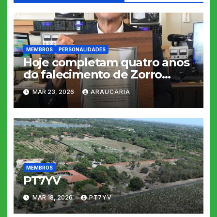
MEMBROS
PERSONALIDADES
Hoje completam quatro anos
do falecimento de Zorro
JH1AJT
MAR 23, 2026
ARAUCARIA
MEMBROS
PT7YV
MAR 18, 2026
PT7YV