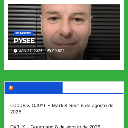
MEMBROS
PY5EE
JAN 27, 2026
PY5EE
DX WORLD News
OJ0JR & OJ0YL – Märket Reef
8 de agosto de
2026
OX3LX – Greenland
8 de agosto de 2026