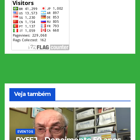
Veja também
EVENTOS
PY5EJ – Depoimento 50 anos