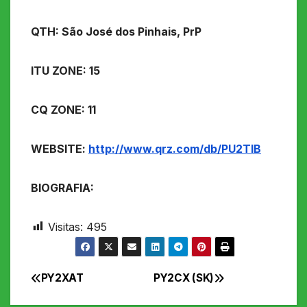
QTH: São José dos Pinhais, PrP
ITU ZONE: 15
CQ ZONE: 11
WEBSITE:
http://www.qrz.com/db/PU2TIB
BIOGRAFIA:
Visitas:
495
PY2XAT
PY2CX (SK)
Navegação