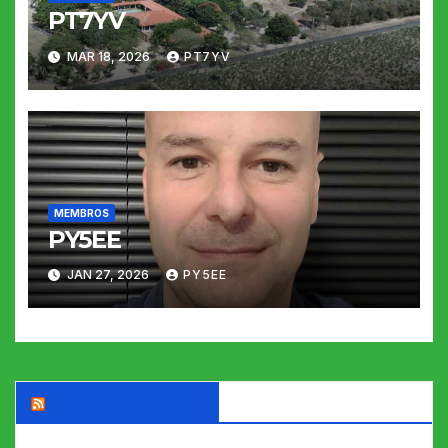
PT7YV
MAR 18, 2026
PT7YV
MEMBROS
PY5EE
JAN 27, 2026
PY5EE
DX WORLD News