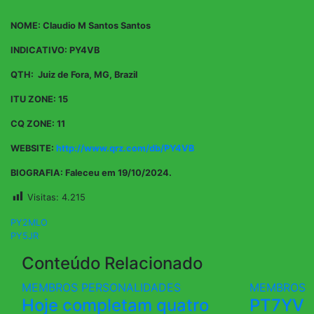
NOME: Claudio M Santos Santos
INDICATIVO: PY4VB
QTH: Juiz de Fora, MG, Brazil
ITU ZONE: 15
CQ ZONE: 11
WEBSITE:
http://www.qrz.com/db/PY4VB
BIOGRAFIA: Faleceu em 19/10/2024.
Visitas:
4.215
Navegação
PY2MLO
PY5JR
de
Conteúdo Relacionado
Post
MEMBROS
PERSONALIDADES
MEMBROS
Hoje completam quatro
PT7YV