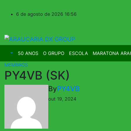
Skip
to
6 de agosto de 2026
16:56
content
50 ANOS
O GRUPO
ESCOLA
MARATONA ARA
MEMBROS
PY4VB (SK)
By
PY4VB
out 19, 2024