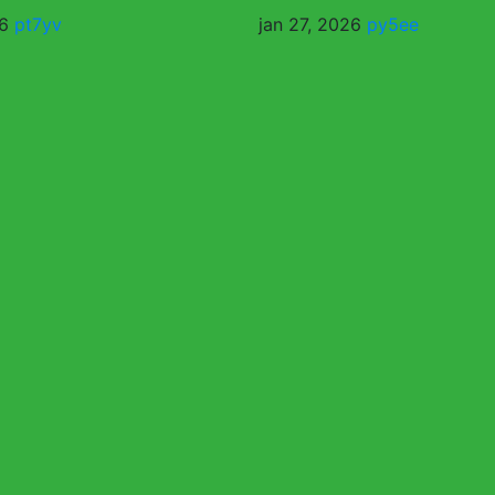
26
pt7yv
jan 27, 2026
py5ee