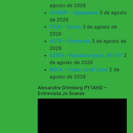
agosto de 2026
JD1BQP – Ogasawara
3 de agosto
de 2026
T2JK – Tuvalu
3 de agosto de
2026
XU7X – Cambodia
3 de agosto de
2026
S21DX – Kutubdia Island, AS-127
2
de agosto de 2026
RI1FJL – Franz Josef Land
2 de
agosto de 2026
Alexandre Grimberg PY1AHD –
Entrevista Jo Soares