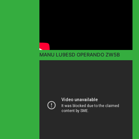
MANU LU9ESD OPERANDO ZW5B