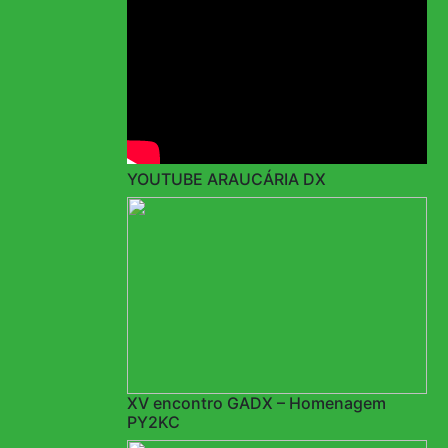
YOUTUBE ARAUCÁRIA DX
XV encontro GADX – Homenagem
PY2KC