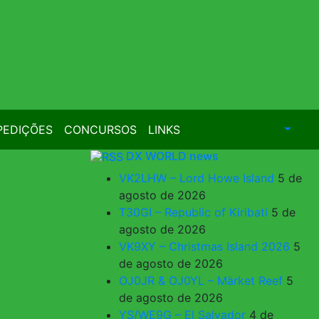
PEDIÇÕES
CONCURSOS
LINKS
DX WORLD news
VK2LHW – Lord Howe Island
5 de
agosto de 2026
T30GI – Republic of Kiribati
5 de
agosto de 2026
VK9XY – Christmas Island 2026
5
de agosto de 2026
OJ0JR & OJ0YL – Märket Reef
5
de agosto de 2026
YS/WE9G – El Salvador
4 de