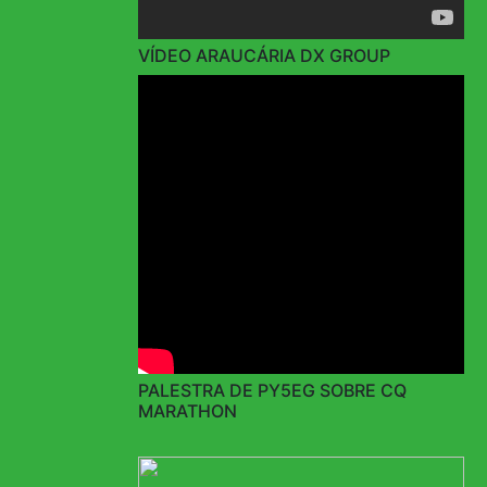
VÍDEO ARAUCÁRIA DX GROUP
PALESTRA DE PY5EG SOBRE CQ
MARATHON