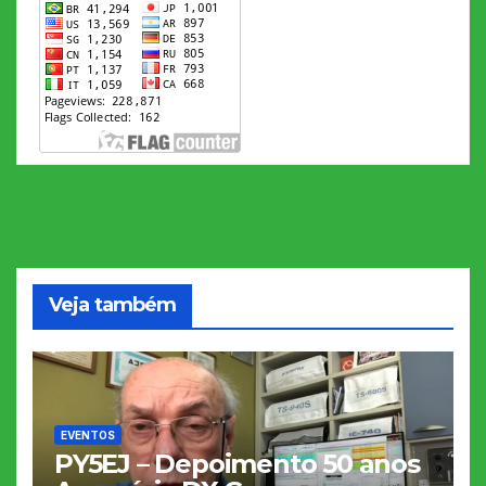
Veja também
EVENTOS
PY5EJ – Depoimento 50 anos