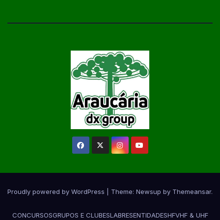
Proudly powered by WordPress
|
Theme:
Newsup
by
Themeansar
.
CONCURSOS
GRUPOS E CLUBES
LABRES
ENTIDADES
HF
VHF & UHF