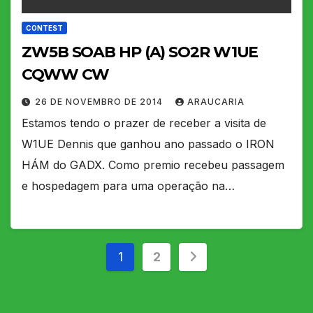
CONTEST
ZW5B SOAB HP (A) SO2R W1UE
CQWW CW
26 DE NOVEMBRO DE 2014
ARAUCARIA
Estamos tendo o prazer de receber a visita de
W1UE Dennis que ganhou ano passado o IRON
HÁM do GADX. Como premio recebeu passagem
e hospedagem para uma operação na…
Paginação
1
2
de