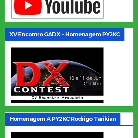
XV Encontro GADX – Homenagem PY2KC
Homenagem A PY2KC Rodrigo Tarikian