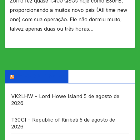
Zorro fez quase 1.400 QSOs hoje como E30FB,
proporcionando a muitos novo pais (All time new
one) com sua operação. Ele não dormiu muito,
talvez apenas duas ou três horas…
DX WORLD News
VK2LHW – Lord Howe Island
5 de agosto de
2026
T30GI – Republic of Kiribati
5 de agosto de
2026