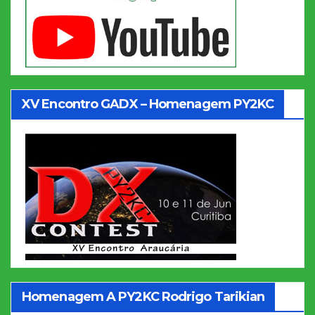
XV Encontro GADX – Homenagem PY2KC
Homenagem A PY2KC Rodrigo Tarikian