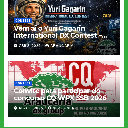
CONTEST
Vem ai o Yuri Gagarin
International DX Contest –
2026
ABR 3, 2026
ARAUCARIA
CONTEST
Convite para participar do
concurso CQ WPX SSB 2026
MAR 18, 2026
ARAUCARIA