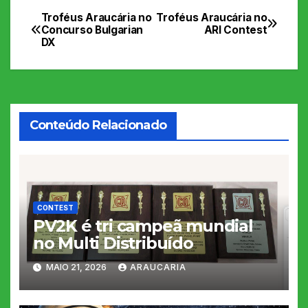
Troféus Araucária no
Troféus Araucária no
Navegação
Concurso Bulgarian
ARI Contest
DX
de
Post
Conteúdo Relacionado
CONTEST
PV2K é tri campeã mundial
no Multi Distribuído
MAIO 21, 2026
ARAUCARIA