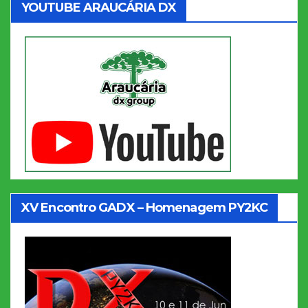
YOUTUBE ARAUCÁRIA DX
XV Encontro GADX – Homenagem PY2KC