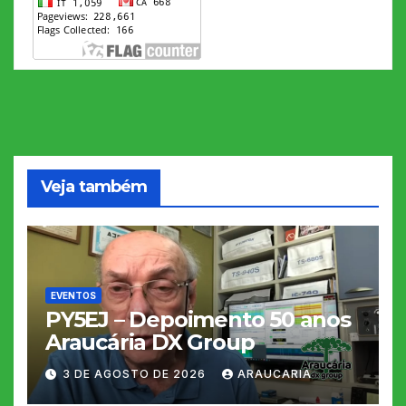
Veja também
EVENTOS
PY5EJ – Depoimento 50 anos
Araucária DX Group
3 DE AGOSTO DE 2026
ARAUCARIA