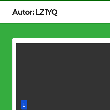
Autor:
LZ1YQ