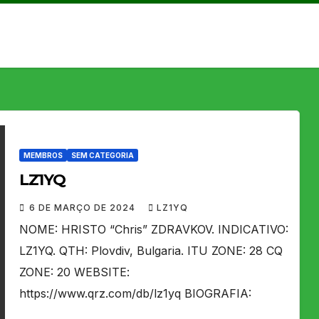
MEMBROS
SEM CATEGORIA
LZ1YQ
6 DE MARÇO DE 2024
LZ1YQ
NOME: HRISTO “Chris” ZDRAVKOV. INDICATIVO:
LZ1YQ. QTH: Plovdiv, Bulgaria. ITU ZONE: 28 CQ
ZONE: 20 WEBSITE:
https://www.qrz.com/db/lz1yq BIOGRAFIA: