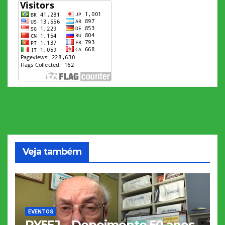
Veja também
EVENTOS
PY5EJ – Depoimento 50 anos