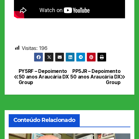
Visitas:
196
PY5RF – Depoimento
PP5JR – Depoimento
Navegação
50 anos Araucária DX
50 anos Araucária DX
Group
Group
de
Post
Conteúdo Relacionado