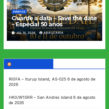
EVENTOS
Guarde a data – Save the date
– Especial 50 anos
JUL 14, 2026
ARAUCARIA
DX WORLD News
RI0FA – Iturup Island, AS-025
6 de agosto de
2026
HK0/W1SRR – San Andres Island
6 de agosto
de 2026