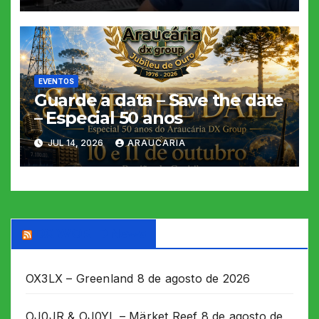
EVENTOS
Guarde a data – Save the date
– Especial 50 anos
JUL 14, 2026
ARAUCARIA
DX WORLD News
OX3LX – Greenland
8 de agosto de 2026
OJ0JR & OJ0YL – Märket Reef
8 de agosto de