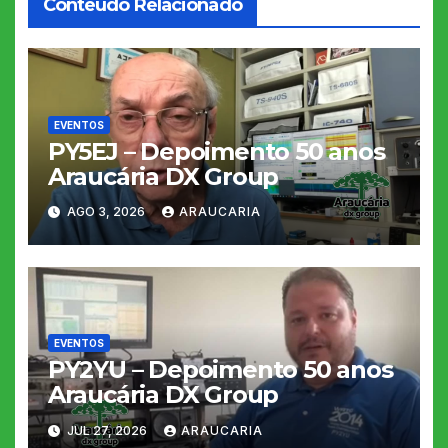
Conteúdo Relacionado
EVENTOS
PY5EJ – Depoimento 50 anos
Araucária DX Group
AGO 3, 2026
ARAUCARIA
EVENTOS
PY2YU – Depoimento 50 anos
Araucária DX Group
JUL 27, 2026
ARAUCARIA