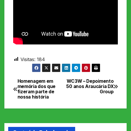
Visitas:
184
Homenagem em
WC3W – Depoimento
Navegação
memória dos que
50 anos Araucária DX
fizeram parte de
Group
de
nossa história
Post