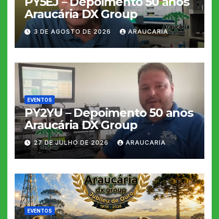
PY5EJ – Depoimento 50 anos
Araucária DX Group
3 DE AGOSTO DE 2026
ARAUCARIA
EVENTOS
PY2YU – Depoimento 50 anos
Araucária DX Group
27 DE JULHO DE 2026
ARAUCARIA
EVENTOS