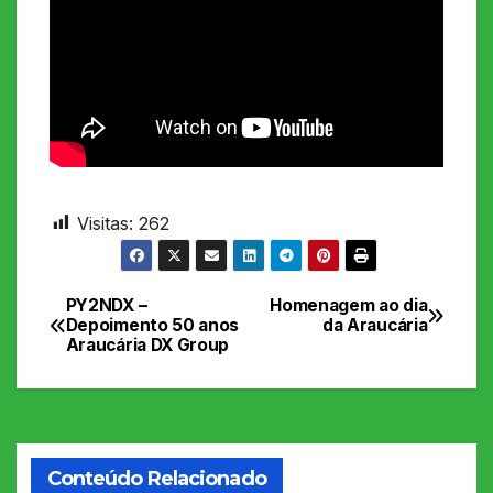
Visitas:
262
PY2NDX –
Homenagem ao dia
Navegação
Depoimento 50 anos
da Araucária
Araucária DX Group
de
Post
Conteúdo Relacionado