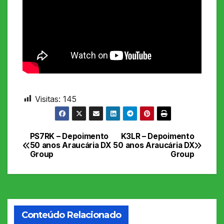
Visitas:
145
PS7RK – Depoimento
K3LR – Depoimento
Navegação
50 anos Araucária DX
50 anos Araucária DX
Group
Group
de
Post
Conteúdo Relacionado