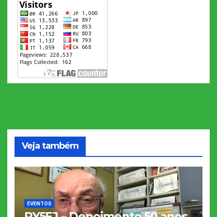
Veja também
EVENTOS
PY5EJ – Depoimento 50 anos