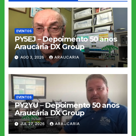
EVENTOS
PY5EJ – Depoimento 50 anos
Araucária DX Group
AGO 3, 2026
ARAUCARIA
EVENTOS
PY2YU – Depoimento 50 anos
Araucária DX Group
JUL 27, 2026
ARAUCARIA