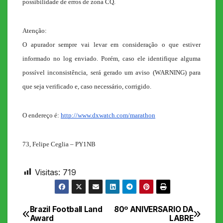
possibilidade de erros de zona CQ.
Atenção:
O apurador sempre vai levar em consideração o que estiver
informado no log enviado. Porém, caso ele identifique alguma
possível inconsistência, será gerado um aviso (WARNING) para
que seja verificado e, caso necessário, corrigido.
O endereço é:
http://www.dxwatch.com/marathon
73, Felipe Ceglia – PY1NB
Visitas:
719
Brazil Football Land
80º ANIVERSARIO DA
Navegação
Award