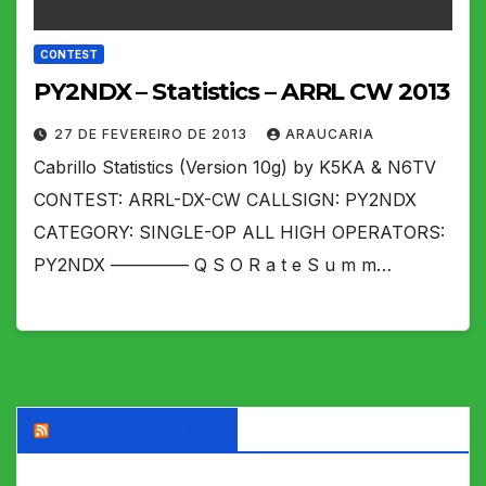
CONTEST
PY2NDX – Statistics – ARRL CW 2013
27 DE FEVEREIRO DE 2013
ARAUCARIA
Cabrillo Statistics (Version 10g) by K5KA & N6TV
CONTEST: ARRL-DX-CW CALLSIGN: PY2NDX
CATEGORY: SINGLE-OP ALL HIGH OPERATORS:
PY2NDX ————– Q S O R a t e S u m m…
DX WORLD News