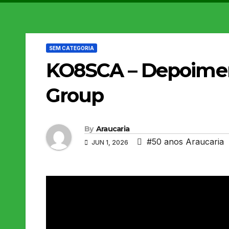
SEM CATEGORIA
KO8SCA – Depoimen
Group
By
Araucaria
#50 anos Araucaria
JUN 1, 2026