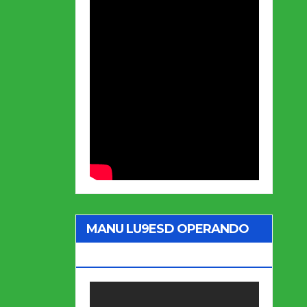
MANU LU9ESD OPERANDO
ZW5B