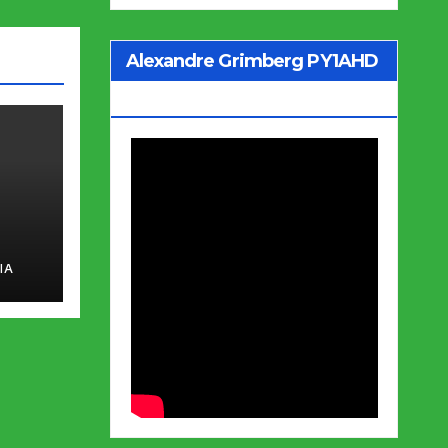
Alexandre Grimberg PY1AHD
– Entrevista Jo Soares
IA