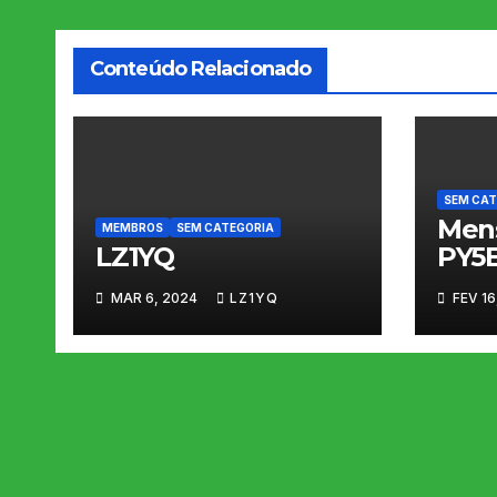
Post
Conteúdo Relacionado
SEM CAT
Men
MEMBROS
SEM CATEGORIA
LZ1YQ
PY5E
MAR 6, 2024
LZ1YQ
FEV 16