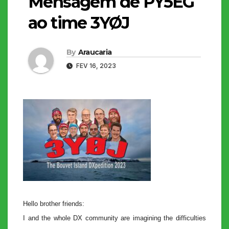
Mensagem de PY5EG
ao time 3YØJ
By
Araucaria
FEV 16, 2023
Hello brother friends:
I and the whole DX community are imagining the difficulties