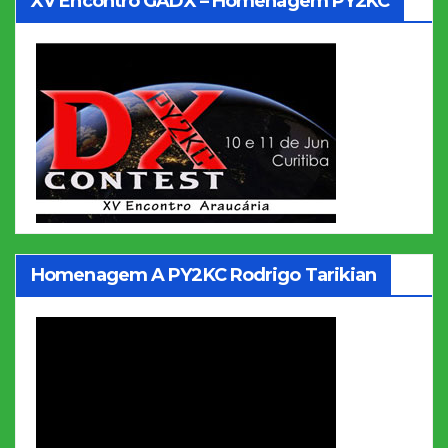
XV Encontro GADX – Homenagem PY2KC
Homenagem A PY2KC Rodrigo Tarikian