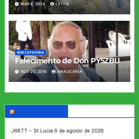
MAR 6, 2024
LZ1YQ
SEM CATEGORIA
Falecimento de Don PY5ZBU
NOV 23, 2019
ARAUCARIA
DX WORLD News
J68TT – St Lucia
6 de agosto de 2026