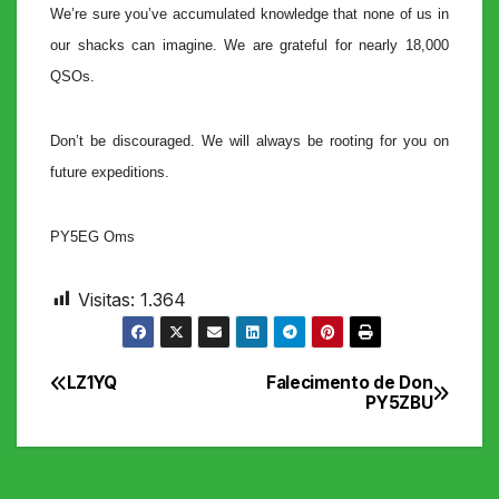
We’re sure you’ve accumulated knowledge that none of us in
our shacks can imagine. We are grateful for nearly 18,000
QSOs.
Don’t be discouraged. We will always be rooting for you on
future expeditions.
PY5EG Oms
Visitas:
1.364
LZ1YQ
Falecimento de Don
Navegação
PY5ZBU
de
Post