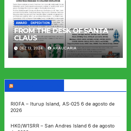
AWARD
DXPEDITION
FROM THE DESK OF SANTA
CLAUS
DEZ 13, 2024
ARAUCARIA
DX WORLD News
RI0FA – Iturup Island, AS-025
6 de agosto de
2026
HK0/W1SRR – San Andres Island
6 de agosto