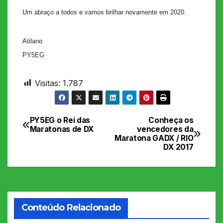
Um abraço a todos e vamos brilhar novamente em 2020.
Atilano
PY5EG
Visitas:
1.787
PY5EG o Rei das
Conheça os
Navegação
Maratonas de DX
vencedores da
Maratona GADX / RIO
de
DX 2017
Post
Conteúdo Relacionado