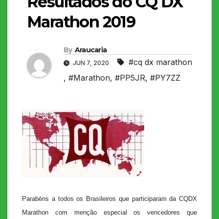
Resultados do CQ DX
Marathon 2019
By
Araucaria
#cq dx marathon
JUN 7, 2020
,
#Marathon
,
#PP5JR
,
#PY7ZZ
Parabéns a todos os Brasileiros que participaram da CQDX
Marathon com menção especial os vencedores que