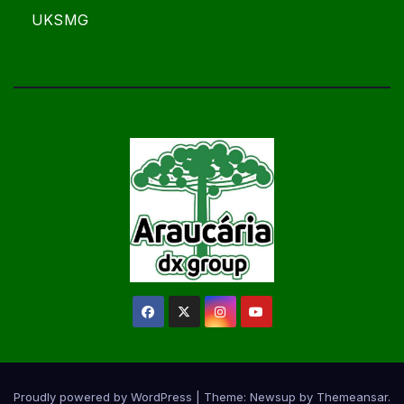
UKSMG
Proudly powered by WordPress
|
Theme:
Newsup
by
Themeansar
.