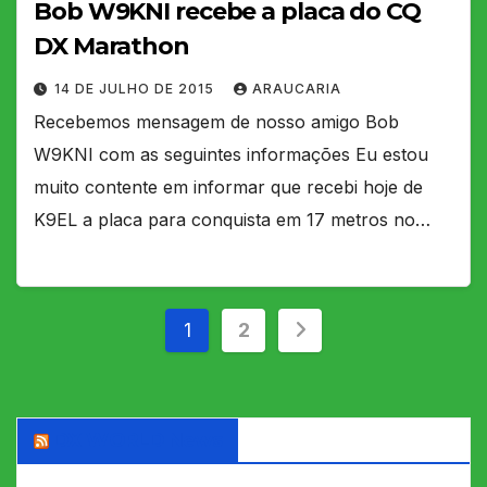
Bob W9KNI recebe a placa do CQ
DX Marathon
14 DE JULHO DE 2015
ARAUCARIA
Recebemos mensagem de nosso amigo Bob
W9KNI com as seguintes informações Eu estou
muito contente em informar que recebi hoje de
K9EL a placa para conquista em 17 metros no…
Paginação
1
2
de
posts
DX WORLD News